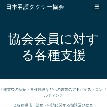
コ
日本看護タクシー協会
ン
テ
ン
ツ
へ
協会会員に対す
ス
キ
る各種支援
ッ
プ
1.開業後の病院・各種施設などへの営業のアドバイス・コンサ
ルティング
2.各種税務・法務・申請に関する相談及び助言