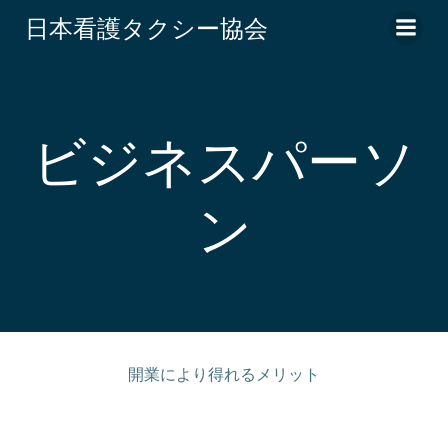
コ
日本看護タクシー協会
ン
テ
ン
ツ
へ
ビジネスパーソ
ス
キ
ン
ッ
プ
開業により得れるメリット